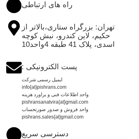
راه های ارتباطی
تهران: بزرگراه ستاری،بالاتر از
حکیم، لاین کندرو، نبش کوچه
اسدی، پلاک 41 طبقه 4واحد10
پست الکترونیکی :
ایمیل رسمی شرکت
info{at}pishrans.com
واحد اطلاعات فنی و براورد هزینه
pishransanatvira{at}gmail.com
واحد فروش و صدور صورتحساب
pishrans.sales{at}gmail.com
دسترسی سریع