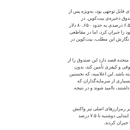
ی قابل توجهی بود، به‌ویژه پس از
دوق ذخیره‌ی بیت‌کوین. در
معاملات روز دوشنبه، قیمت بیت‌کوین با کاهش ۶.۵ درصدی به حدود ۸۰,۶۵۰ دلار
ود را جبران کرد، اما در مقاطعی
 در لحظه نگارش این مطلب، بیت‌کوین در
متحده قصد دارد این صندوق را از
قی و کیفری تأمین کند، بدون
شته باشد. این اعلامیه، که نخستین
سیاری از سرمایه‌گذاران که
شتند، ناامید شوند و در نتیجه
ایر رمزارزهای اصلی نیز واکنش
نشان دادند؛ برای مثال، اتریوم و ریپل در ساعات ابتدایی دوشنبه تا ۷.۵ درصد
جبران کردند.