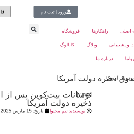
ورود | ثبت نام
 اصلی
راهکارها
فروشگاه
 و پشتیبانی
وبلاگ
کاتالوگ
باما
درباره ما
دوق ذخیره دولت آمریکا
 دولت آمریکا
نوسانات بیت‌کوین پس از ا
[views]
ذخیره دولت آمریکا
نویسنده:
تیم محتوا
تاریخ:
15 مارس 2025