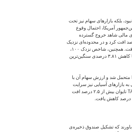
 نبود، بلکه بازارهای سهام نیز تحت
یس‌جمهور آمریکا، احتمال وقوع
ای مالی شاهد خروج گسترده
بودند. شاخص S&P 500 بیش از ۲.۷ درصد افت کرد و در محدوده‌ای نزدیک
به ۹ درصد پایین‌تر از رکورد تاریخی خود قرار گرفت. همچنین، شاخص نزدک ۱۰۰،
که بر سهام شرکت‌های فناوری متمرکز است، با کاهش ۳.۸۱ درصدی سنگین‌ترین
ا متحمل شد و ارزش سهام آن با
زولی به بازارهای آسیایی نیز سرایت
کرد، به‌طوری که شاخص نیکی ۲۲۵ ژاپن و TAIEX تایوان بیش از ۲.۵ درصد افت
 باورند که تشکیل صندوق ذخیره‌ی