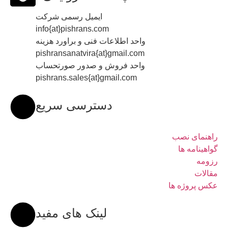
ایمیل رسمی شرکت
info{at}pishrans.com
واحد اطلاعات فنی و براورد هزینه
pishransanatvira{at}gmail.com
واحد فروش و صدور صورتحساب
pishrans.sales{at}gmail.com
دسترسی سریع
راهنمای نصب
گواهینامه ها
رزومه
مقالات
عکس پروژه ها
لینک های مفید