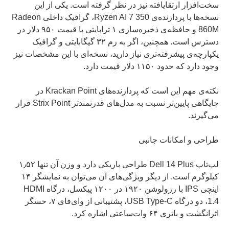
سخت‌افزار ارتقایافته نیز در نظر گرفته است. یکی از این
نسخه‌ها با پردازنده‌ی Ryzen AI 7 350، گرافیک داخلی Radeon
860M و حافظه‌ی ذخیره‌سازی ۱ ترابایتی با قیمت ۹۵۰ دلار در
دسترس است. همچنین، اگر به رم ۳۲ گیگابایتی و گرافیک
یکپارچه‌ی پیشرفته‌تری نیاز دارید، نسخه‌ای با این مشخصات نیز
وجود دارد که حدود ۱۱۵۰ دلار قیمت دارد.
نکته‌ی مهم این است که پردازنده‌های Krackan Point در
جایگاهی پایین‌تر نسبت به مدل‌های قدرتمندتر Strix Point قرار
می‌گیرند.
طراحی و امکانات جانبی
لپ‌تاپ Dell 14 Plus طراحی باریکی دارد و وزن آن تنها ۱٫۵۲
کیلوگرم است. از دیگر ویژگی‌های آن می‌توان به نمایشگر ۱۴
اینچی IPS با رزولوشن ۱۹۲۰ در ۱۲۰۰ پیکسل، درگاه HDMI
1.4، دو درگاه USB Type-C، پشتیبانی از وای‌فای ۷، حسگر
اثرانگشت و باتری ۶۴ وات‌ساعتی اشاره کرد.