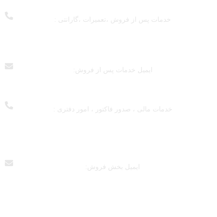
خدمات پس از فروش ،تعمیرات ،گارانتی :
028 - 55 - 440 - 021
076 - 55 - 440 - 021
ایمیل خدمات پس از فروش:
customer{at}pishrans.com
خدمات مالی ، صدور فاکتور ، امور دفتری :
837 - 45 - 440 - 021
793 - 15 - 440 - 021
ایمیل بخش فروش:
pishrans.sales{at}gmail.com