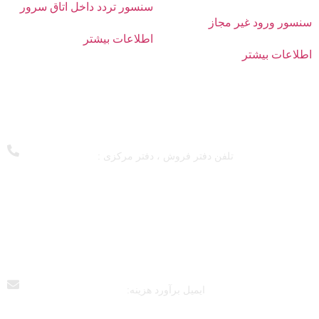
سنسور تردد داخل اتاق سرور
سنسور ورود غیر مجاز
اطلاعات بیشتر
اطلاعات بیشتر
تلفن دفتر فروش ، دفتر مرکزی :
128 - 55 - 440 - 021
809 - 45 - 440 - 021
837 - 45 - 440 - 021
793 - 15 - 440 - 021
681 - 73 - 449 - 021
ایمیل برآورد هزینه:
pishransanatvira{at}gmail.com